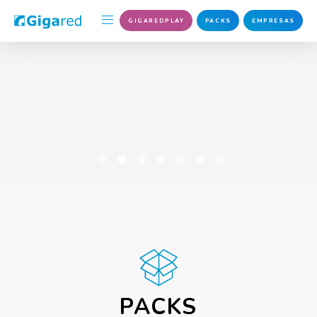
GIGAREDPLAY
PACKS
EMPRESAS
1
2
3
4
5
6
7
PACKS