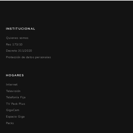
INSTITUCIONAL
Quienes somos
Res 173/10
Decreto 311/2020
Protección de datos personales
HOGARES
Internet
Televisión
Telefonía Fija
TV Pack Plus
GigaCam
Espacio Giga
Packs