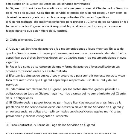
establecido en la Orden de Venta de los servicios contratados.
b) Gigared utilizará todos los medios a su alcance para proveer al Cliente de los Servicios
de la más alta calidad. Cada tipo de servicio brindado por Gigared posee un compromiso
de nivel de servicio, detallado en las correspondientes Cláusulas Específicas.
c) Gigared realizará sus máximos esfuerzos para proveer al Cliente de los Servicios en las
fechas acordadas. Gigared no será responsable por atrasos producidos por causas de
fuerza mayor o que están fuera de su control.
2) Obligaciones del Cliente
a) Utilizar los Servicios de acuerdo a las reglamentaciones y leyes vigentes. En caso de
que los Servicios sean utilizados por terceros, será exclusiva responsabilidad del Cliente
especificar que dichos Servicios deben ser utilizados según las reglamentaciones y leyes
vigentes.
b) Pagar las sumas a su cargo en tiempo y forma de acuerdo a lo especificado en las
órdenes correspondientes. y en este contrato.
c) Efectuar los ajustes de sus equipos y programas para cumplir con este contrato y con
toda otra instrucción que Gigared especifique respecto del uso de su red y de sus
servicios.
d) Indemnizar completamente a Gigared, por los costos directos, gastos, pérdidas u
obligaciones en los que Gigared haya incurrido a causa del no cumplimiento del Cliente
de sus obligaciones.
e) El Cliente declara poseer todos los permisos y licencias necesarias a los fines de la
prestación de los servicios que decidiere prestar a través de los Servicios de Gigared y,
en consecuencia, se obliga a cumplir con todas las disposiciones legales municipales,
provinciales y nacionales vigentes al respecto.
3) Plazo Contractual y Forma de Pago de los Servicios de Gigared
a) El Cliente deberá pagar por las facturas emitidas por Gigared de acuerdo a los