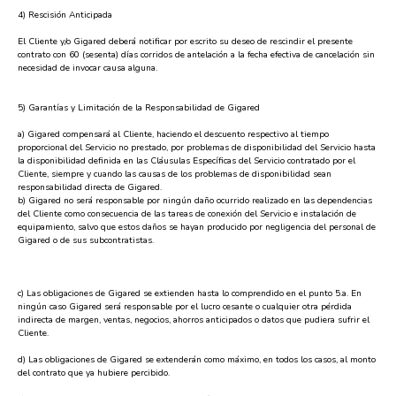
4) Rescisión Anticipada
El Cliente y/o Gigared deberá notificar por escrito su deseo de rescindir el presente
contrato con 60 (sesenta) días corridos de antelación a la fecha efectiva de cancelación sin
necesidad de invocar causa alguna.
5) Garantías y Limitación de la Responsabilidad de Gigared
a) Gigared compensará al Cliente, haciendo el descuento respectivo al tiempo
proporcional del Servicio no prestado, por problemas de disponibilidad del Servicio hasta
la disponibilidad definida en las Cláusulas Específicas del Servicio contratado por el
Cliente, siempre y cuando las causas de los problemas de disponibilidad sean
responsabilidad directa de Gigared.
b) Gigared no será responsable por ningún daño ocurrido realizado en las dependencias
del Cliente como consecuencia de las tareas de conexión del Servicio e instalación de
equipamiento, salvo que estos daños se hayan producido por negligencia del personal de
Gigared o de sus subcontratistas.
c) Las obligaciones de Gigared se extienden hasta lo comprendido en el punto 5.a. En
ningún caso Gigared será responsable por el lucro cesante o cualquier otra pérdida
indirecta de margen, ventas, negocios, ahorros anticipados o datos que pudiera sufrir el
Cliente.
d) Las obligaciones de Gigared se extenderán como máximo, en todos los casos, al monto
del contrato que ya hubiere percibido.