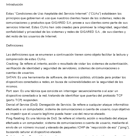
Introducción
Estas “Condiciones de Uso Aceptable del Servicio Internet” (“CUAs”) establecen los
principios que gobiernan el uso que nuestros clientes hacen de los sistemas, redes de
comunicaciones y productos que GIGARED S.A. provee a sus clientes como parte de sus
servicios Internet. Estas CUAs han sido creadas para promover la integridad, seguridad,
confiabilidad y privacidad de los sistemas y redes de GIGARED S.A. , de sus clientes y
del resto de los usuarios de Internet.
Definiciones
Las definiciones que se enumeran a continuación tienen como objeto facilitar la lectura y
comprensión de estas CUAs.
Cracking: Se refiere al intento, acción o resultado de violar los sistemas de autenticación,
verificación de identidad y seguridad de servidores, sistemas de comunicaciones o
cuentas de usuarios.
SATAN: Es una herramienta de software, de dominio público, utilizada para probar los
dispositivos conectados a redes, en busca de vulnerabilidades en la seguridad de los
mismos.
Port scan: Es una técnica que consiste en interrogar secuencialmente o al azar un
dispositivo conectado a la red, tratando de identificar que puertas del protocolo TCP
(ports TCP) responden.
Denial of Service (DoS): Denegación de Servicio. Se refiere a cualquier ataque informático
efectuado a un computador, sistema de comunicaciones o cuenta de usuario, cuyo objetivo
es impedir que el usuario legítimo pueda hacer uso del recurso atacado.
Ping flooding: Es una técnica de DoS. Se refiere al intento, acción o resultado del ataque
efectuado a un computador, sistema de comunicaciones o cuenta de usuario, mediante el
envío de un número inusual y elevado de paquetes ICMP de “requisición de eco” (“ping”),
buscando saturar al dispositivo atacado.