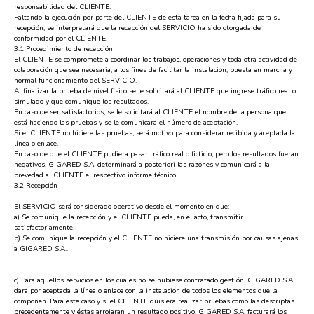
responsabilidad del CLIENTE.
Faltando la ejecución por parte del CLIENTE de esta tarea en la fecha fijada para su
recepción, se interpretará que la recepción del SERVICIO ha sido otorgada de
conformidad por el CLIENTE.
3.1 Procedimiento de recepción
El CLIENTE se compromete a coordinar los trabajos, operaciones y toda otra actividad de
colaboración que sea necesaria, a los fines de facilitar la instalación, puesta en marcha y
normal funcionamiento del SERVICIO.
Al finalizar la prueba de nivel físico se le solicitará al CLIENTE que ingrese tráfico real o
simulado y que comunique los resultados.
En caso de ser satisfactorios, se le solicitará al CLIENTE el nombre de la persona que
está haciendo las pruebas y se le comunicará el número de aceptación.
Si el CLIENTE no hiciere las pruebas, será motivo para considerar recibida y aceptada la
línea o enlace.
En caso de que el CLIENTE pudiera pasar tráfico real o ficticio, pero los resultados fueran
negativos, GIGARED S.A. determinará a posteriori las razones y comunicará a la
brevedad al CLIENTE el respectivo informe técnico.
3.2 Recepción
El SERVICIO será considerado operativo desde el momento en que:
a) Se comunique la recepción y el CLIENTE pueda, en el acto, transmitir
satisfactoriamente.
b) Se comunique la recepción y el CLIENTE no hiciere una transmisión por causas ajenas
a GIGARED S.A..
c) Para aquellos servicios en los cuales no se hubiese contratado gestión, GIGARED S.A.
dará por aceptada la línea o enlace con la instalación de todos los elementos que la
componen. Para este caso y si el CLIENTE quisiera realizar pruebas como las descriptas
precedentemente y éstas arrojaran un resultado positivo, GIGARED S.A. facturará los