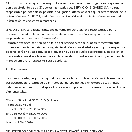
CLIENTE, si por excepción correspondiera ser indemnizado, en ningún caso superará la
suma equivalente a dos (2) abonos mensuales del SERVICIO. GIGARED S.A. no será
responsable por todo daño, pérdida, divulgación, alteración o cualquier otra violación de la
información del CLIENTE, cualquiera sea la titularidad de las instalaciones en que tal
información se encuentre almacenada.
GIGARED S.A. será responsable exclusivamente por el daño directo causado por la
indisponibilidad en la forma que se establece a continuación, excluyendo de su
responsabilidad todo otro tipo de daño.
Las acreditaciones por tiempo de fallas del servicio serán calculadas trimestralmente,
durante el mes inmediatamente siguiente al trimestre calculado, y el importe respectivo
se acreditará en el mes siguiente a aquel en que se calculó dicho crédito. Ejemplo: en el
mes de abril se calcula la acreditación de fallas del trimestre enero/marzo y en el mes de
mayo se emitirá la respectiva nota de crédito.
8.1 Para accesos
La suma a reintegrar por indisponibilidad en cada punto de conexión será determinada
por el calculo de la cantidad de minutos de indisponibilidad en exceso de los limites
definidos en el punto 6, multiplicados por el costo por minuto de servicio de acuerdo a la
siguiente tabla:
Disponibilidad del SERVICIO % Abono
Hasta 99.50 % 0%
Entre 99.50 % y 99.00 % 10%
Entre 99.00 % y 98.00 % 20%
Entre 99.80 % y 95.00 % 50%
Menor a 95% 100%
REINTEGROS POR DEMORAS EN LA RESTURACIÓN DEL SERVICIO