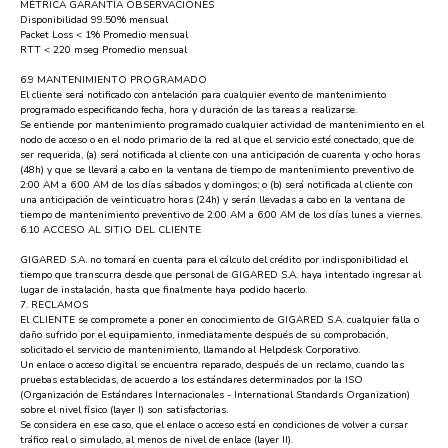
MÉTRICA GARANTÍA OBSERVACIONES
Disponibilidad 99.50% mensual
Packet Loss < 1% Promedio mensual
RTT < 220 mseg Promedio mensual
6.9 MANTENIMIENTO PROGRAMADO
El cliente será notificado con antelación para cualquier evento de mantenimiento
programado especificando fecha, hora y duración de las tareas a realizarse.
Se entiende por mantenimiento programado cualquier actividad de mantenimiento en el
nodo de acceso o en el nodo primario de la red al que el servicio esté conectado, que de
ser requerida, (a) será notificada al cliente con una anticipación de cuarenta y ocho horas
(48h) y que se llevará a cabo en la ventana de tiempo de mantenimiento preventivo de
2:00 AM a 6:00 AM de los días sábados y domingos; o (b) será notificada al cliente con
una anticipación de veinticuatro horas (24h) y serán llevadas a cabo en la ventana de
tiempo de mantenimiento preventivo de 2:00 AM a 6:00 AM de los días lunes a viernes.
6.10 ACCESO AL SITIO DEL CLIENTE
GIGARED S.A. no tomará en cuenta para el cálculo del crédito por indisponibilidad el
tiempo que transcurra desde que personal de GIGARED S.A. haya intentado ingresar al
lugar de instalación, hasta que finalmente haya podido hacerlo.
7. RECLAMOS
El CLIENTE se compromete a poner en conocimiento de GIGARED S.A. cualquier falla o
daño sufrido por el equipamiento, inmediatamente después de su comprobación,
solicitado el servicio de mantenimiento, llamando al Helpdesk Corporativo.
Un enlace o acceso digital se encuentra reparado, después de un reclamo, cuando las
pruebas establecidas, de acuerdo a los estándares determinados por la ISO
(Organización de Estándares Internacionales - International Standards Organization)
sobre el nivel físico (layer I) son satisfactorias.
Se considera en ese caso, que el enlace o acceso está en condiciones de volver a cursar
tráfico real o simulado, al menos de nivel de enlace (layer II).