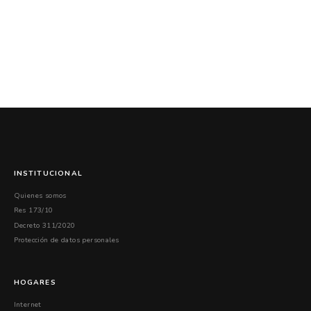
INSTITUCIONAL
Quienes somos
Res 173/10
Decreto 311/2020
Protección de datos personales
HOGARES
Internet