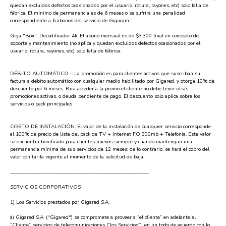
quedan excluidos defectos ocasionados por el usuario, rotura, rayones, etc) solo falla de
fábrica. El mínimo de permanencia es de 6 meses o se sufrirá una penalidad
correspondiente a 6 abonos del servicio de Gigacam.
Giga "Box": Decodificador 4k. El abono mensual es de $3.300 final en concepto de
soporte y mantenimiento (no aplica y quedan excluidos defectos ocasionados por el
usuario, rotura, rayones, etc) solo falla de fábrica.
DÉBITO AUTOMÁTICO – La promoción es para clientes activos que suscriban su
factura a débito automático con cualquier medio habilitado por Gigared, y otorga 10% de
descuento por 6 meses. Para acceder a la promo el cliente no debe tener otras
promociones activas, o deuda pendiente de pago. El descuento solo aplica sobre los
servicios o pack principales.
COSTO DE INSTALACIÓN: El valor de la instalación de cualquier servicio corresponde
al 100% de precio de lista del pack de TV + Internet FO 300mb + Telefonía. Este valor
se encuentra bonificado para clientes nuevos siempre y cuando mantengan una
permanencia mínima de sus servicios de 12 meses; de lo contrario, se hará el cobro del
valor con tarifa vigente al momento de la solicitud de baja.
_______________________________________________________
SERVICIOS CORPORATIVOS
1) Los Servicios prestados por Gigared S.A.
a) Gigared S.A. ("Gigared") se compromete a proveer a “el cliente” en adelante el
“Cliente”, servicios de telecomunicaciones (“los Servicios”), en un todo de acuerdo con lo