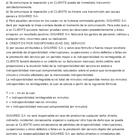
a) Se comunique la reparación y el CLIENTE pueda de inmediato, transmitir
satisfactoriamente.
b) Se comunique la reparación y el CLIENTE no hiciere una transmisión por causas
ajenas a GIGARED S.A..
c) Para aquellos servicios en los cuales no se hubiese contratado gestión, GIGARED S.A.
dará por reparada la línea o enlace desde el momento de la comunicación. Para este caso y
si el CLIENTE quisiera realizar pruebas como las descriptas precedentemente y éstas
arrojaran un resultado positivo, GIGARED S.A. facturará los gastos de personal, viáticos y
cualquier otro, incurridos para su realización.
8. CREDITOS POR INDISPONIBILIDAD DEL SERVICIO
Si por causas atribuibles a GIGARED S.A. y salvo caso fortuito o fuerza mayor existiera
una pérdida de disponibilidad, interrupciones, suspensiones u otros defectos o fallas en
la prestación del servicio por un período mayor a la indisponibilidad no reintegrable, el
CLIENTE tendrá derecho a un crédito en su facturacion mensual; dicho crédito será
proporcional a la duración total de la indisponibilidad del servicio en exceso a
indisponibilidad mensual comprometida, calculados sobre el precio que corresponde al
vínculo o vínculos afectados por la mencionada indisponibilidad.
La indisponibilidad reintegrable es el total de minutos indisponible menos los minutos
indisponibles no reintegrables, la cual se calcula a partir de la siguiente fórmula:
T = Ir – Im en la cual
T = Indisponibilidad reintegrable en minutos
Ir = Indisponibilidad real en minutos
Im = Indisponibilidad mensual comprometida (en minutos)
GIGARED S.A. no será responsable en caso de producirse cualquier daño, directo,
indirecto, incidental, consecuente, especial o cualquier otro tipo de daño que se pueda
causar al CLIENTE como consecuencia de pérdidas de disponibilidad, interrupciones,
suspensiones u otros defectos o fallas en la prestación del servicio objeto del presente
contrato. La responsabilidad de GIGARED S.A. por daños directos o inmediatos del