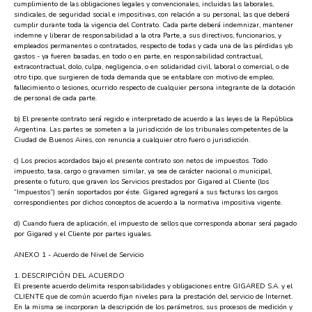
cumplimiento de las obligaciones legales y convencionales, incluidas las laborales,
sindicales, de seguridad social e impositivas, con relación a su personal, las que deberá
cumplir durante toda la vigencia del Contrato. Cada parte deberá indemnizar, mantener
indemne y liberar de responsabilidad a la otra Parte, a sus directivos, funcionarios, y
empleados permanentes o contratados, respecto de todas y cada una de las pérdidas y/o
gastos - ya fueren basadas, en todo o en parte, en responsabilidad contractual,
extracontractual, dolo, culpa, negligencia, o en solidaridad civil, laboral o comercial, o de
otro tipo, que surgieren de toda demanda que se entablare con motivo de empleo,
fallecimiento o lesiones, ocurrido respecto de cualquier persona integrante de la dotación
de personal de cada parte.
b) El presente contrato será regido e interpretado de acuerdo a las leyes de la República
Argentina. Las partes se someten a la jurisdicción de los tribunales competentes de la
Ciudad de Buenos Aires, con renuncia a cualquier otro fuero o jurisdicción.
c) Los precios acordados bajo el presente contrato son netos de impuestos. Todo
impuesto, tasa, cargo o gravamen similar, ya sea de carácter nacional o municipal,
presente o futuro, que graven los Servicios prestados por Gigared al Cliente (los
“Impuestos”) serán soportados por éste. Gigared agregará a sus facturas los cargos
correspondientes por dichos conceptos de acuerdo a la normativa impositiva vigente.
d) Cuando fuera de aplicación, el impuesto de sellos que corresponda abonar será pagado
por Gigared y el Cliente por partes iguales.
ANEXO 1 - Acuerdo de Nivel de Servicio
1. DESCRIPCIÓN DEL ACUERDO
El presente acuerdo delimita responsabilidades y obligaciones entre GIGARED S.A. y el
CLIENTE que de común acuerdo fijan niveles para la prestación del servicio de Internet.
En la misma se incorporan la descripción de los parámetros, sus procesos de medición y