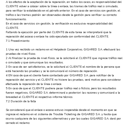
A los efectos de la aceptación de la reparación, en todos los casos, es responsabilidad del
CLIENTE volver a colocar sobre la línea o enlace, las tramas de tráfico real o simulado,
para verificar lo establecido en el párrafo anterior. En el caso de servicios con gestión, el
tráfico o las tramas podrán ser observadas desde la gestión para verificar su correcto
funcionamiento.
En el caso de servicios sin gestión, la verificación es exclusiva responsabilidad del
CLIENTE.
Faltando la ejecución por parte del CLIENTE de esta tarea se interpretará que la
reparación del acceso o enlace ha sido ejecutada con conformidad del CLIENTE.
7.1 Procedimiento
1 Una vez recibido un reclamo en el Helpdesk Corporativo, GIGARED S.A. efectuará las
pruebas de nivel físico.
2 Al finalizar la prueba de nivel físico, se le solicitará al CLIENTE que ingrese tráfico real
o simulado y que comunique los resultados.
3 En caso de ser satisfactorios, se le solicitará al CLIENTE el nombre de la persona que
está haciendo las pruebas y se le comunicará el número de reparación.
4 EN caso de que el cliente fuere contactado por GIGARED S.A. para notificar de la
reparación del servicio y el CLIENTE no hiciere las pruebas, será motivo para considerar
efectuada la reparación de la línea o enlace.
5 En caso de que el CLIENTE pudiera pasar tráfico real o ficticio, pero los resultados
fueran negativos, GIGARED S.A. determinará a posteriori las razones y comunicará a la
brevedad al CLIENTE el respectivo informe técnico.
7.2 Duración de la falla
Se considerará que el enlace o acceso estuvo inoperable desde el momento en que se
ingrese el reclamo en el sistema de Trouble Ticketing de GIGARED S.A. y hasta que
ocurra cualquiera de las siguientes alternativas y por las cuales GIGARED S.A. dará por
cerrado el reclamo: