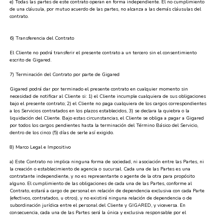
e) Todas las partes de este contrato operan en forma independiente. El no cumplimiento
de una cláusula, por mutuo acuerdo de las partes, no alcanza a las demás cláusulas del
contrato.
6) Transferencia del Contrato
El Cliente no podrá transferir el presente contrato a un tercero sin el consentimiento
escrito de Gigared.
7) Terminación del Contrato por parte de Gigared
Gigared podrá dar por terminado el presente contrato en cualquier momento sin
necesidad de notificar al Cliente si: 1) el Cliente incumple cualquiera de sus obligaciones
bajo el presente contrato; 2) el Cliente no paga cualquiera de los cargos correspondientes
a los Servicios contratados en los plazos establecidos, 3) se declara la quiebra o la
liquidación del Cliente. Bajo estas circunstancias, el Cliente se obliga a pagar a Gigared
por todos los cargos pendientes hasta la terminación del Término Básico del Servicio,
dentro de los cinco (5) días de serle así exigido.
8) Marco Legal e Impositivo
a) Este Contrato no implica ninguna forma de sociedad, ni asociación entre las Partes, ni
la creación o establecimiento de agencia o sucursal. Cada una de las Partes es una
contratante independiente, y no es representante o agente de la otra para propósito
alguno. El cumplimiento de las obligaciones de cada una de las Partes, conforme al
Contrato, estará a cargo de personal en relación de dependencia exclusiva con cada Parte
(efectivos, contratados, u otros), y no existirá ninguna relación de dependencia o de
subordinación jurídica entre el personal del Cliente y GIGARED, y viceversa. En
consecuencia, cada una de las Partes será la única y exclusiva responsable por el