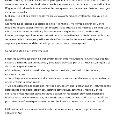
Packet spoofing: Es una técnica usada para ganar acceso sin autorización a un dispositivo
conectado a una red, donde el intruso envía mensajes a un computador con una dirección
IP que ha sido alterada intencionalmente para que corresponda a una dirección de origen
en la que se confía.
Junk mail: Se aplica a todo tipo de mensaje cuyo contenido es irrelevante para quien lo
recibe.
Spaming: Es el intento o la acción de enviar “junk mail” vía correo electrónico, u otro
medio transportado por Internet, sin importar la cantidad de los mismos o su longitud, y
sin haber sido estos específica y fehacientemente requeridos por el destinatario.
Usenet Newsgroups: Usenet es una red mundial accesible mediante Internet en la que
se intercambian mensajes y artículos identificados mediante una etiqueta que los
organiza y refiere a un determinado grupo de noticias, o newsgroup.
Cumplimiento de la Normativa Legal
Nuestros clientes acuerdan no transmitir, retransmitir o almacenar en, o a través de los
sistemas, redes de comunicaciones y productos provistos por GIGARED S.A., ningún tipo
de material que al hacerlo:
• Viole leyes, tratados o cualquier regulación provincial, nacional o internacional,
existente o a crear.
• Constituya una amenaza, una difamación, u otra acción que afecte a cualquier individuo,
grupo, entidad u organización.
• Viole los derechos de cualquier individuo, grupo, entidad u organización, incluyendo los
derechos de propiedad intelectual, secretos comerciales, patentes y marcas u otros
similares protegidos por leyes, tratados o cualquier regulación provincial, nacional o
internacional, existente o a crear, incluyendo entre otros la instalación o distribución de
productos de software que no cuenten con las licencias necesarias para su utilización.
Utilización de los sistemas, servicios de comunicaciones y productos provistos por
GIGARED S.A.