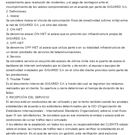
escalamiento para resolución de incidentes, y el pago de reintegros ante el
incumplimiento de los valores comprometidos en el acuerdo por parte de GIGARED S.A..
2. Definiciones
.1. Acceso
Se considera Acceso el vínculo de comunicación físico de conectividad (ultima milla) entre
la red de GIGARED S.A. y el sitio del cliente.
.2. ON-NET
Se denomina acceso ON-NET al acceso que es provisto con infraestructura propia de
GIGARED S.A..
.3. OFF-NET
Se denomina OFF-NET al acceso que utiliza parte o en su totalidad infraestructura de
un tercer prestador de servicios de telecomunicaciones.
.4. Servicio
Se considera servicio al conjunto del accesos de última milla más el puerto de acceso al
backbone de Internet contratados por el cliente, y de existir, el equipo o equipos de
conectividad instalados por GIGARED S.A. en el sitio del cliente provistos como parte de
las prestaciones.
.5. Trouble Ticket
Es el documento interno de GIGARED S.A. a través del cual se registran los reclamos
realizados por el cliente. Su apertura y cierre determinan el tiempo de duración de las
fallas.
3. RECEPCIÓN DEL SERVICIO
El servicio está en condiciones de ser utilizado y por lo tanto recibido cuando las pruebas
establecidas de acuerdo a los estándares determinados por la ISO (Organización de
Estándares Internacionales - International Standards Organization) sobre el nivel físico
layer III son satisfactorias. Se considera que en ese momento el enlace o acceso está en
condiciones de cursar tráfico real o simulado.
A los efectos de la aceptación, en todos los casos, es responsabilidad del CLIENTE colocar
sobre el enlace, las tramas de tráfico real o simulado para verificar lo establecido en el
párrafo anterior. En el caso de servicio sin gestión, esta verificación será exclusiva