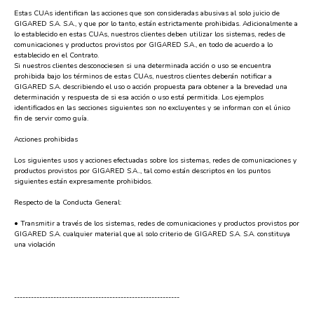
Estas CUAs identifican las acciones que son consideradas abusivas al solo juicio de
GIGARED S.A. S.A., y que por lo tanto, están estrictamente prohibidas. Adicionalmente a
lo establecido en estas CUAs, nuestros clientes deben utilizar los sistemas, redes de
comunicaciones y productos provistos por GIGARED S.A., en todo de acuerdo a lo
establecido en el Contrato.
Si nuestros clientes desconociesen si una determinada acción o uso se encuentra
prohibida bajo los términos de estas CUAs, nuestros clientes deberán notificar a
GIGARED S.A. describiendo el uso o acción propuesta para obtener a la brevedad una
determinación y respuesta de si esa acción o uso está permitida. Los ejemplos
identificados en las secciones siguientes son no excluyentes y se informan con el único
fin de servir como guía.
Acciones prohibidas
Los siguientes usos y acciones efectuadas sobre los sistemas, redes de comunicaciones y
productos provistos por GIGARED S.A.., tal como están descriptos en los puntos
siguientes están expresamente prohibidos.
Respecto de la Conducta General:
• Transmitir a través de los sistemas, redes de comunicaciones y productos provistos por
GIGARED S.A. cualquier material que al solo criterio de GIGARED S.A. S.A. constituya
una violación
-----------------------------------------------------------