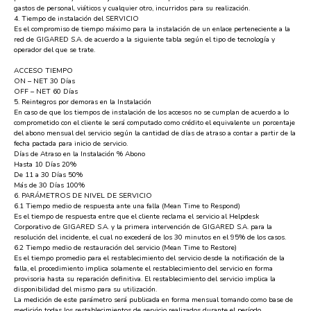
gastos de personal, viáticos y cualquier otro, incurridos para su realización.
4. Tiempo de instalación del SERVICIO
Es el compromiso de tiempo máximo para la instalación de un enlace perteneciente a la
red de GIGARED S.A. de acuerdo a la siguiente tabla según el tipo de tecnología y
operador del que se trate.
ACCESO TIEMPO
ON – NET 30 Días
OFF – NET 60 Días
5. Reintegros por demoras en la Instalación
En caso de que los tiempos de instalación de los accesos no se cumplan de acuerdo a lo
comprometido con el cliente le será computado como crédito el equivalente un porcentaje
del abono mensual del servicio según la cantidad de días de atraso a contar a partir de la
fecha pactada para inicio de servicio.
Días de Atraso en la Instalación % Abono
Hasta 10 Días 20%
De 11 a 30 Días 50%
Más de 30 Días 100%
6. PARÁMETROS DE NIVEL DE SERVICIO
6.1 Tiempo medio de respuesta ante una falla (Mean Time to Respond)
Es el tiempo de respuesta entre que el cliente reclama el servicio al Helpdesk
Corporativo de GIGARED S.A. y la primera intervención de GIGARED S.A. para la
resolución del incidente, el cual no excederá de los 30 minutos en el 95% de los casos.
6.2 Tiempo medio de restauración del servicio (Mean Time to Restore)
Es el tiempo promedio para el restablecimiento del servicio desde la notificación de la
falla, el procedimiento implica solamente el restablecimiento del servicio en forma
provisoria hasta su reparación definitiva. El restablecimiento del servicio implica la
disponibilidad del mismo para su utilización.
La medición de este parámetro será publicada en forma mensual tomando como base de
medición todas los restablecimientos de servicio realizados durante el período