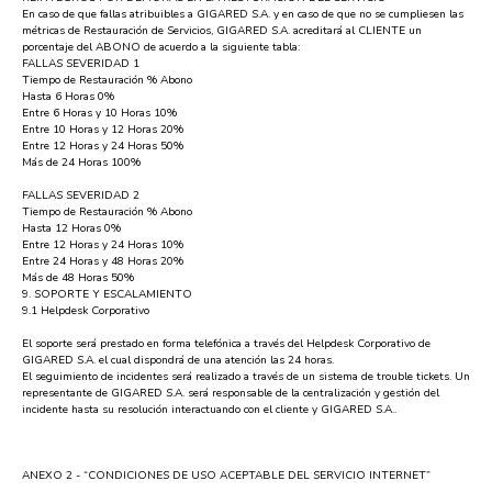
En caso de que fallas atribuibles a GIGARED S.A. y en caso de que no se cumpliesen las
métricas de Restauración de Servicios, GIGARED S.A. acreditará al CLIENTE un
porcentaje del ABONO de acuerdo a la siguiente tabla:
FALLAS SEVERIDAD 1
Tiempo de Restauración % Abono
Hasta 6 Horas 0%
Entre 6 Horas y 10 Horas 10%
Entre 10 Horas y 12 Horas 20%
Entre 12 Horas y 24 Horas 50%
Más de 24 Horas 100%
FALLAS SEVERIDAD 2
Tiempo de Restauración % Abono
Hasta 12 Horas 0%
Entre 12 Horas y 24 Horas 10%
Entre 24 Horas y 48 Horas 20%
Más de 48 Horas 50%
9. SOPORTE Y ESCALAMIENTO
9.1 Helpdesk Corporativo
El soporte será prestado en forma telefónica a través del Helpdesk Corporativo de
GIGARED S.A. el cual dispondrá de una atención las 24 horas.
El seguimiento de incidentes será realizado a través de un sistema de trouble tickets. Un
representante de GIGARED S.A. será responsable de la centralización y gestión del
incidente hasta su resolución interactuando con el cliente y GIGARED S.A..
ANEXO 2 - “CONDICIONES DE USO ACEPTABLE DEL SERVICIO INTERNET”