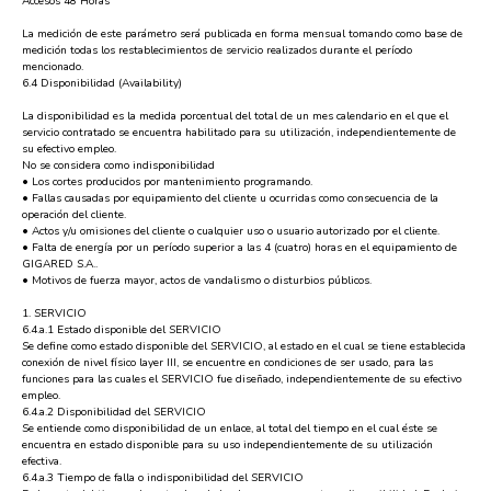
Accesos 48 Horas
La medición de este parámetro será publicada en forma mensual tomando como base de
medición todas los restablecimientos de servicio realizados durante el período
mencionado.
6.4 Disponibilidad (Availability)
La disponibilidad es la medida porcentual del total de un mes calendario en el que el
servicio contratado se encuentra habilitado para su utilización, independientemente de
su efectivo empleo.
No se considera como indisponibilidad
• Los cortes producidos por mantenimiento programando.
• Fallas causadas por equipamiento del cliente u ocurridas como consecuencia de la
operación del cliente.
• Actos y/u omisiones del cliente o cualquier uso o usuario autorizado por el cliente.
• Falta de energía por un período superior a las 4 (cuatro) horas en el equipamiento de
GIGARED S.A..
• Motivos de fuerza mayor, actos de vandalismo o disturbios públicos.
1. SERVICIO
6.4.a.1 Estado disponible del SERVICIO
Se define como estado disponible del SERVICIO, al estado en el cual se tiene establecida
conexión de nivel físico layer III, se encuentre en condiciones de ser usado, para las
funciones para las cuales el SERVICIO fue diseñado, independientemente de su efectivo
empleo.
6.4.a.2 Disponibilidad del SERVICIO
Se entiende como disponibilidad de un enlace, al total del tiempo en el cual éste se
encuentra en estado disponible para su uso independientemente de su utilización
efectiva.
6.4.a.3 Tiempo de falla o indisponibilidad del SERVICIO