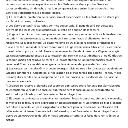
términos y condiciones especificadas en las Órdenes de Venta por los Servicios
correspondientes, sin derecho a realizar compensaciones entre facturas de distintos
Servicios y deducciones, o a retener pagos.
b) El Plazo de la prestación de servicio será el especificado en las Órdenes de Venta por
los Servicios correspondientes.
c) Los Servicios serán facturados por mes adelantado. El pago deberá ser efectuado
dentro de los 10 (diez) días corridos de la fecha de emisión de la factura.
d) Gigared podrá modificar sus precios con un nuevo esquema de tarifas a la finalización
de cada trimestre de contrato, lo que deberá ser comunicado al cliente en forma
fehaciente. El cliente tendrá un plazo máximo de 30 días para aceptar o rechazar las
nuevas tarifas, lo que deberá ser comunicado a Gigared en forma fehaciente. Se entiende
que el rechazo por parte del cliente a las nuevas tarifas dará derecho a Gigared a exigir
los cargos correspondientes a la cancelación del servicio, el cual finalizará a los 60 días de
la comunicación del cambio de tarifas. La no aceptación de las nuevas tarifas no dará
derecho al Cliente a modificar ninguna de las cláusulas del presente Contrato.
e) Los cargos por instalación y pruebas o cargos iniciales serán facturados por adelantado.
Gigared notificará al Cliente de la finalización de dichas tareas por escrito. Transcurridos
5 (cinco) días hábiles de la recepción de dicha notificación, la instalación del Servicio se
dará como aceptada.
f) Gigared se reserva el derecho del cobro de punitorios sobre facturas por Servicios que
se encontraran vencidas. La tasa de punitorios será la tasa anual de descubierto no
autorizado, publicada por el Banco de la Nación Argentina.
g) El presente contrato se encuentra nominado en Pesos Argentinos, sin perjuicio de ello,
el monto de la factura será expresado en pesos argentinos. A los efectos de fijar el monto
definitivo a cancelar en pesos argentinos se tomará para la conversión la cotización del
dólar estadounidense libre vendedor informado por el Banco de la Nación Argentina al
cierre de las operaciones del día inmediatamente anterior a la fecha de la emisión de la
factura.