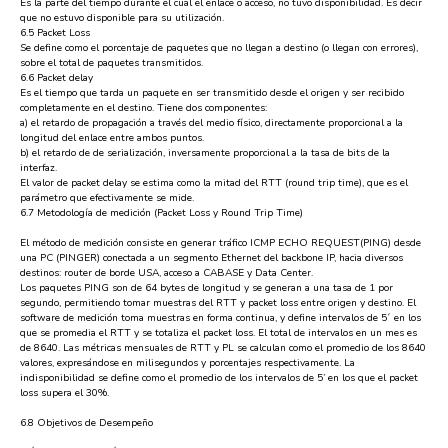
Es la parte del tiempo durante el cual el enlace o acceso, no tuvo disponibilidad. Es decir
que no estuvo disponible para su utilización.
6.5 Packet Loss
Se define como el porcentaje de paquetes que no llegan a destino (o llegan con errores),
sobre el total de paquetes transmitidos.
6.6 Packet delay
Es el tiempo que tarda un paquete en ser transmitido desde el origen y ser recibido
completamente en el destino. Tiene dos componentes:
a) el retardo de propagación a través del medio físico, directamente proporcional a la
longitud del enlace entre ambos puntos.
b) el retardo de de serialización, inversamente proporcional a la tasa de bits de la
interfaz.
El valor de packet delay se estima como la mitad del RTT (round trip time), que es el
parámetro que efectivamente se mide.
6.7 Metodología de medición (Packet Loss y Round Trip Time)
El método de medición consiste en generar tráfico ICMP ECHO REQUEST(PING) desde
una PC (PINGER) conectada a un segmento Ethernet del backbone IP, hacia diversos
destinos: router de borde USA, acceso a CABASE y Data Center.
Los paquetes PING son de 64 bytes de longitud y se generan a una tasa de 1 por
segundo, permitiendo tomar muestras del RTT y packet loss entre origen y destino. El
software de medición toma muestras en forma continua, y define intervalos de 5´ en los
que se promedia el RTT y se totaliza el packet loss. El total de intervalos en un mes es
de 8640. Las métricas mensuales de RTT y PL se calculan como el promedio de los 8640
valores, expresándose en milisegundos y porcentajes respectivamente. La
indisponibilidad se define como el promedio de los intervalos de 5’ en los que el packet
loss supera el 30%.
6.8 Objetivos de Desempeño