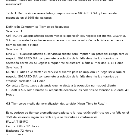
mencionado.
Tabla 1: Definición de severidades, compromisos de GIGARED S.A. y tiempos de
respuesta en el 95% de los casos
Definición Compromiso Tiempo de Respuesta
Severidad 1
CRÍTICA Fallas que afectan severamente la operación del negocio del cliente. GIGARED
S.A. compromete todos los recursos necesarios para la solución de la falla en el menor
tiempo posible 6 Horas
Severidad 2
MAYOR Fallas que afectan el servicio al cliente pero implican un potencial riesgo para el
negocio. GIGARED S.A. compromete la solución de la falla durante los horarios de
operación normales. Si llegase a requerirse se escalará la falla a Prioridad 1. 12 Horas
Severidad 3
MENOR Fallas que afectan el servicio al cliente pero no implican un riego serio para el
negocio. GIGARED S.A. compromete la solución de la falla durante los horarios de
atención normales. 24 Horas
Consultas Consultas o asistencia que no afecta a la operación normal del cliente.
GIGARED S.A. compromete su respuesta dentro de los horarios de atención al cliente. 48
Horas
6.3 Tiempo de medio de normalización del servicio (Mean Time to Repair)
Es el periodo de tiempo promedio acordado para la reparación definitiva de una falla en el
95% de los casos según las tablas que se describen a continuación:
FALLA TIEMPO
Central Office 12 Horas
Backbone 72 Horas