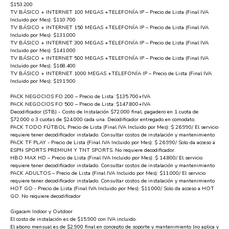
$153.200
TV BÁSICO + INTERNET 100 MEGAS +TELEFONÍA IP – Precio de Lista (Final IVA
Incluido por Mes): $110.700
TV BÁSICO + INTERNET 150 MEGAS +TELEFONÍA IP – Precio de Lista (Final IVA
Incluido por Mes): $131.000
TV BÁSICO + INTERNET 300 MEGAS +TELEFONÍA IP – Precio de Lista (Final IVA
Incluido por Mes): $141.000
TV BÁSICO + INTERNET 500 MEGAS +TELEFONÍA IP – Precio de Lista (Final IVA
Incluido por Mes): $168.400
TV BÁSICO + INTERNET 1000 MEGAS +TELEFONÍA IP – Precio de Lista (Final IVA
Incluido por Mes): $191.900
PACK NEGOCIOS FO 200 – Precio de Lista: $135.700+IVA
PACK NEGOCIOS FO 500 – Precio de Lista: $147.800+IVA
Decodificador (STB) - Costo de Instalación $72.000 final, pagadero en 1 cuota de
$72.000 o 3 cuotas de $24.000 cada una. Decodificador entregado en comodato.
PACK TODO FÚTBOL Precio de Lista (Final IVA Incluido por Mes): $ 26.990/ El servicio
requiere tener decodificador instalado. Consultar costos de instalación y mantenimiento
PACK TF PLAY - Precio de Lista (Final IVA Incluido por Mes): $ 26.990/ Solo da acceso a
ESPN SPORTS PREMIUM Y TNT SPORTS. No requiere decodificador.
HBO MAX HD – Precio de Lista (Final IVA Incluido por Mes): $ 14.800/ El servicio
requiere tener decodificador instalado. Consultar costos de instalación y mantenimiento
PACK ADULTOS – Precio de Lista (Final IVA Incluido por Mes): $11.000/ El servicio
requiere tener decodificador instalado. Consultar costos de instalación y mantenimiento
HOT GO - Precio de Lista (Final IVA Incluido por Mes): $11.000/ Solo da acceso a HOT
GO. No requiere decodificador
Gigacam Indoor y Outdoor
El costo de instalación es de $15.900 con IVA incluido.
El abono mensual es de $2.900 final en concepto de soporte y mantenimiento (no aplica y