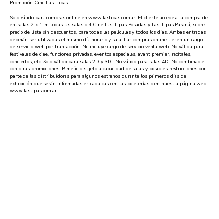
Promoción Cine Las Tipas.
Solo válido para compras online en www.lastipas.com.ar. El cliente accede a la compra de
entradas 2 x 1 en todas las salas del Cine Las Tipas Posadas y Las Tipas Paraná, sobre
precio de lista sin descuentos, para todas las películas y todos los días. Ambas entradas
deberán ser utilizadas el mismo día horario y sala. Las compras online tienen un cargo
de servicio web por transacción. No incluye cargo de servicio venta web. No válida para
festivales de cine, funciones privadas, eventos especiales, avant premier, recitales,
conciertos, etc. Solo válido para salas 2D y 3D . No válido para salas 4D. No combinable
con otras promociones. Beneficio sujeto a capacidad de salas y posibles restricciones por
parte de las distribuidoras para algunos estrenos durante los primeros días de
exhibición que serán informadas en cada caso en las boleterías o en nuestra página web:
www.lastipas.com.ar
-----------------------------------------------------------