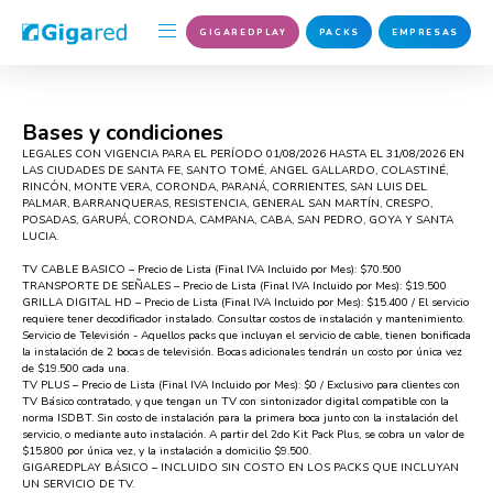
GIGAREDPLAY
PACKS
EMPRESAS
Bases y condiciones
LEGALES CON VIGENCIA PARA EL PERÍODO 01/08/2026 HASTA EL 31/08/2026 EN
LAS CIUDADES DE SANTA FE, SANTO TOMÉ, ANGEL GALLARDO, COLASTINÉ,
RINCÓN, MONTE VERA, CORONDA, PARANÁ, CORRIENTES, SAN LUIS DEL
PALMAR, BARRANQUERAS, RESISTENCIA, GENERAL SAN MARTÍN, CRESPO,
POSADAS, GARUPÁ, CORONDA, CAMPANA, CABA, SAN PEDRO, GOYA Y SANTA
LUCIA.
TV CABLE BASICO – Precio de Lista (Final IVA Incluido por Mes): $70.500
TRANSPORTE DE SEÑALES – Precio de Lista (Final IVA Incluido por Mes): $19.500
GRILLA DIGITAL HD – Precio de Lista (Final IVA Incluido por Mes): $15.400 / El servicio
requiere tener decodificador instalado. Consultar costos de instalación y mantenimiento.
Servicio de Televisión - Aquellos packs que incluyan el servicio de cable, tienen bonificada
la instalación de 2 bocas de televisión. Bocas adicionales tendrán un costo por única vez
de $19.500 cada una.
TV PLUS – Precio de Lista (Final IVA Incluido por Mes): $0 / Exclusivo para clientes con
TV Básico contratado, y que tengan un TV con sintonizador digital compatible con la
norma ISDBT. Sin costo de instalación para la primera boca junto con la instalación del
servicio, o mediante auto instalación. A partir del 2do Kit Pack Plus, se cobra un valor de
$15.800 por única vez, y la instalación a domicilio $9.500.
GIGAREDPLAY BÁSICO – INCLUIDO SIN COSTO EN LOS PACKS QUE INCLUYAN
UN SERVICIO DE TV.